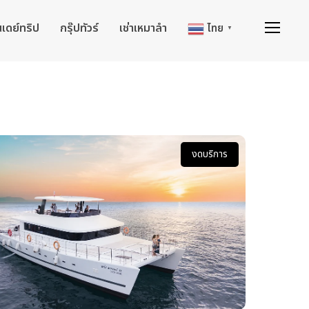
นเดย์ทริป
กรุ๊ปทัวร์
เช่าเหมาลำ
ไทย
▼
งดบริการ