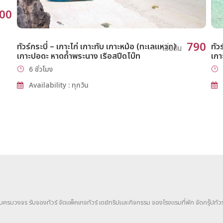
000
790
ทัวร์กระบี่ – เกาะไก่ เกาะทับ เกาะหม้อ (ทะเลแหวก)
ทัว
เริ่มต้น
เกาะปอดะ หาดถ้ำพระนาง เรือสปีดโบ๊ท
เกา
6 ชั่วโมง
Availability : ทุกวัน
แบบครบวงจร รับจองทัวร์ จัดแพ็คเกจทัวร์ เดย์ทริปและกิจกรรม จองโรงแรมที่พัก จัดกรุ๊ปทัวร์ 