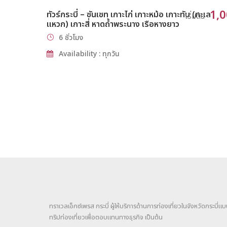
1,
ทัวร์กระบี่ – ซันเซท เกาะไก่ เกาะหม้อ เกาะทับ (ทะเล
เริ่มต้น
แหวก) เกาะสี่ หาดถ้ำพระนาง เรือหางยาว
6 ชั่วโมง
Availability : ทุกวัน
ทราเวลเอ็กซ์เพรส กระบี่ ผู้ให้บริการด้านการท่องเที่ยวในจังหวัดกระบี่
ทริปท่องเที่ยวเพื่อตอบแทนทางธุรกิจ เป็นต้น