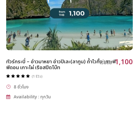
1,100
ทัวร์กระบี่ – อ่าวมาหยา อ่าวปิเละ(ลากูน) ถ้ำไวกิ้ง เกาะพี
เริ่มต้น
พีดอน เกาะไผ่ เรือสปีดโบ๊ท
(1 รีวิว)
8 ชั่วโมง
Availability : ทุกวัน