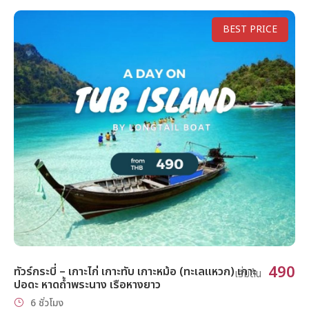
BEST PRICE
490
ทัวร์กระบี่ – เกาะไก่ เกาะทับ เกาะหม้อ (ทะเลแหวก) เกาะ
เริ่มต้น
ปอดะ หาดถ้ำพระนาง เรือหางยาว
6 ชั่วโมง