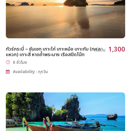
1,300
ทัวร์กระบี่ – ซันเซท เกาะไก่ เกาะหม้อ เกาะทับ (ทะเล
เริ่มต้น
แหวก) เกาะสี่ หาดถ้ำพระนาง เรือสปีดโบ๊ท
6 ชั่วโมง
Availability : ทุกวัน