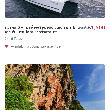
1,500
ทัวร์กระบี่ – ทัวร์ล่องเรือยอร์ช ซันเซท เกาะไก่ เกาะหม้อ
เริ่มต้น
เกาะทับ เกาะปอดะ หาดถ้ำพระนาง
6 ชั่วโมง
Availability : วันศุกร์,เสาร์,อาทิตย์