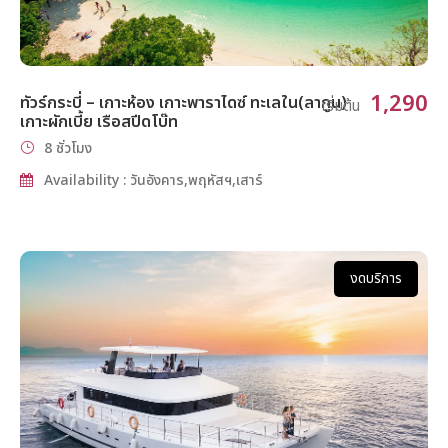
1,290
ทัวร์กระบี่ – เกาะห้อง เกาะพาราไดซ์ ทะเลใน(ลากูน)
เริ่มต้น
เกาะผักเบี้ย เรือสปีดโบ๊ท
8 ชั่วโมง
Availability : วันอังคาร,พฤหัสฯ,เสาร์
งดบริการ