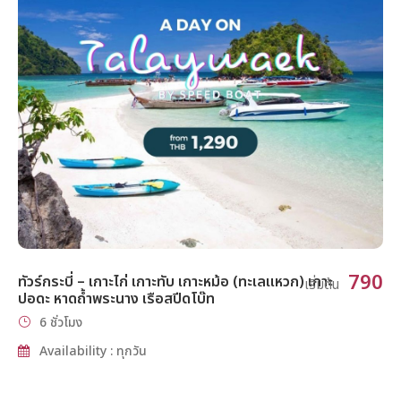
790
ทัวร์กระบี่ – เกาะไก่ เกาะทับ เกาะหม้อ (ทะเลแหวก) เกาะ
เริ่มต้น
ปอดะ หาดถ้ำพระนาง เรือสปีดโบ๊ท
6 ชั่วโมง
Availability : ทุกวัน