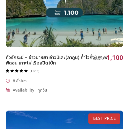
1,100
ทัวร์กระบี่ – อ่าวมาหยา อ่าวปิเละ(ลากูน) ถ้ำไวกิ้ง เกาะพี
เริ่มต้น
พีดอน เกาะไผ่ เรือสปีดโบ๊ท
(1 รีวิว)
8 ชั่วโมง
Availability : ทุกวัน
BEST PRICE