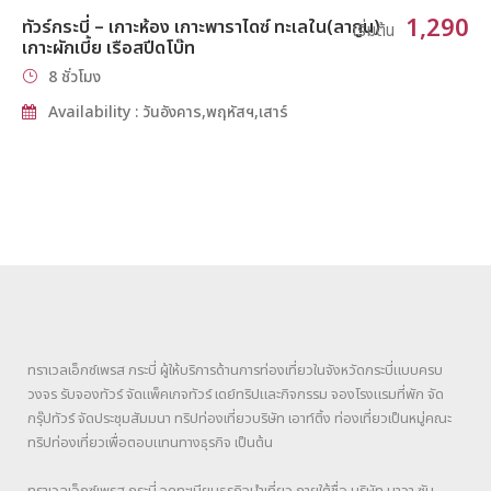
1,290
ทัวร์กระบี่ – เกาะห้อง เกาะพาราไดซ์ ทะเลใน(ลากูน)
เริ่มต้น
เกาะผักเบี้ย เรือสปีดโบ๊ท
8 ชั่วโมง
Availability : วันอังคาร,พฤหัสฯ,เสาร์
ทราเวลเอ็กซ์เพรส กระบี่ ผู้ให้บริการด้านการท่องเที่ยวในจังหวัดกระบี่แบบครบ
วงจร รับจองทัวร์ จัดแพ็คเกจทัวร์ เดย์ทริปและกิจกรรม จองโรงแรมที่พัก จัด
กรุ๊ปทัวร์ จัดประชุมสัมมนา ทริปท่องเที่ยวบริษัท เอาท์ติ้ง ท่องเที่ยวเป็นหมู่คณะ
ทริปท่องเที่ยวเพื่อตอบแทนทางธุรกิจ เป็นต้น