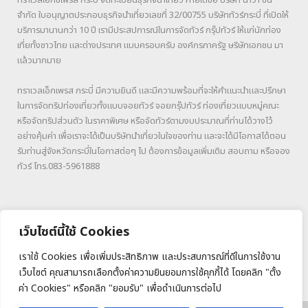
ทราเวลเอ็กซ์เพรส กระบี่ จดทะเบียนธุรกิจนำเที่ยว ภายใต้ชื่อ บริษัท นาวา ซัน
จำกัด ใบอนุญาตประกอบธุรกิจนำเที่ยวเลขที่ 32/00755 บริษัททัวร์กระบี่ ที่เปิดให้
บริการมานานกว่า 10 ปี เรามีประสปการณ์ในการจัดทัวร์ กรุ๊ปทัวร์ ให้แก่นักท่อง
เที่ยทั้งชาวไทย และต่างประเทศ แบบครอบครับ องค์กรภาครัฐ ษริษัทเอกชน มา
แล้วมากมาย
ทราเวลเอ็กเพรส กระบี่ มีความยินดี และมีความพร้อมที่จะให้คำแนะนำและปรึกษา
ในการจัดทริปท่องเที่ยวทั้งแบบจอยทัวร์ จอยกรุ๊ปทัวร์ ท่องเที่ยวแบบหมู่คณะ
หรือจัดทริปส่วนตัว ในราคาพิเศษ หรือจัดทัวร์ตามงบประมาณที่ท่านได้วางไว้
อย่างคุ้มค่า เพื่อเราจะได้เป็นบริษัทนำเที่ยวในใจของท่าน และจะได้มีโอกาสได้ตอน
รับท่านสู่จังหวัดกระบี่ในโอกาสต่อๆ ไป ต้องการข้อมูลเพิ่มเติม สอบถาม หรือจอง
ทัวร์ โทร.083-5961888
เว็บไซต์นี้ใช้ Cookies
เราใช้ Cookies เพื่อเพิ่มประสิทธิภาพ และประสบการณ์ที่ดีในการใช้งาน
เว็บไซต์ คุณสามารถเลือกตั้งค่าความยินยอมการใช้คุกกี้ได้ โดยคลิก "ตั้ง
ค่า Cookies" หรือคลิก "ยอมรับ" เพื่อดำเนินการต่อไป