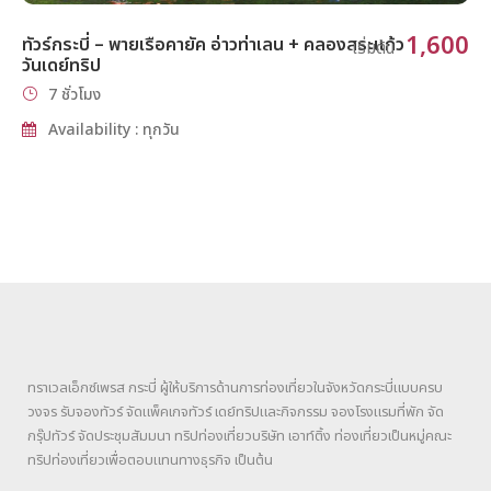
1,600
ทัวร์กระบี่ – พายเรือคายัค อ่าวท่าเลน + คลองสระแก้ว
เริ่มต้น
วันเดย์ทริป
7 ชั่วโมง
Availability : ทุกวัน
ทราเวลเอ็กซ์เพรส กระบี่ ผู้ให้บริการด้านการท่องเที่ยวในจังหวัดกระบี่แบบครบ
วงจร รับจองทัวร์ จัดแพ็คเกจทัวร์ เดย์ทริปและกิจกรรม จองโรงแรมที่พัก จัด
กรุ๊ปทัวร์ จัดประชุมสัมมนา ทริปท่องเที่ยวบริษัท เอาท์ติ้ง ท่องเที่ยวเป็นหมู่คณะ
ทริปท่องเที่ยวเพื่อตอบแทนทางธุรกิจ เป็นต้น