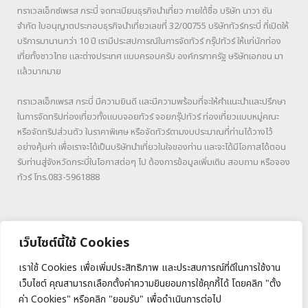
ทราเวลเอ็กซ์เพรส กระบี่ จดทะเบียนธุรกิจนำเที่ยว ภายใต้ชื่อ บริษัท นาวา ซัน
จำกัด ใบอนุญาตประกอบธุรกิจนำเที่ยวเลขที่ 32/00755 บริษัททัวร์กระบี่ ที่เปิดให้
บริการมานานกว่า 10 ปี เรามีประสปการณ์ในการจัดทัวร์ กรุ๊ปทัวร์ ให้แก่นักท่อง
เที่ยทั้งชาวไทย และต่างประเทศ แบบครอบครับ องค์กรภาครัฐ ษริษัทเอกชน มา
แล้วมากมาย
ทราเวลเอ็กเพรส กระบี่ มีความยินดี และมีความพร้อมที่จะให้คำแนะนำและปรึกษา
ในการจัดทริปท่องเที่ยวทั้งแบบจอยทัวร์ จอยกรุ๊ปทัวร์ ท่องเที่ยวแบบหมู่คณะ
หรือจัดทริปส่วนตัว ในราคาพิเศษ หรือจัดทัวร์ตามงบประมาณที่ท่านได้วางไว้
อย่างคุ้มค่า เพื่อเราจะได้เป็นบริษัทนำเที่ยวในใจของท่าน และจะได้มีโอกาสได้ตอน
รับท่านสู่จังหวัดกระบี่ในโอกาสต่อๆ ไป ต้องการข้อมูลเพิ่มเติม สอบถาม หรือจอง
ทัวร์ โทร.083-5961888
เว็บไซต์นี้ใช้ Cookies
เราใช้ Cookies เพื่อเพิ่มประสิทธิภาพ และประสบการณ์ที่ดีในการใช้งาน
เว็บไซต์ คุณสามารถเลือกตั้งค่าความยินยอมการใช้คุกกี้ได้ โดยคลิก "ตั้ง
ค่า Cookies" หรือคลิก "ยอมรับ" เพื่อดำเนินการต่อไป