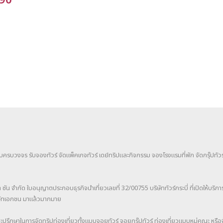
290
แบบครบวงจร รับจองทัวร์ จัดแพ็คเกจทัวร์ เดย์ทริปและกิจกรรม จองโรงแรมที่พัก จัดกรุ๊ปทัวร์ 
า ซัน จำกัด ใบอนุญาตประกอบธุรกิจนำเที่ยวเลขที่ 32/00755 บริษัททัวร์กระบี่ ที่เปิดให้บริกา
ิษัทเอกชน มาแล้วมากมาย
ะปรึกษาในการจัดทริปท่องเที่ยวทั้งแบบจอยทัวร์ จอยกรุ๊ปทัวร์ ท่องเที่ยวแบบหมู่คณะ หรือ