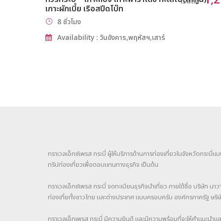
1,
เริ่มต้น
เกาะผักเบี้ย เรือสปีดโบ๊ท
8 ชั่วโมง
Availability : วันอังคาร,พฤหัสฯ,เสาร์
ทราเวลเอ็กซ์เพรส กระบี่ ผู้ให้บริการด้านการท่องเที่ยวในจังหวัดกระบี่
ทริปท่องเที่ยวเพื่อตอบแทนทางธุรกิจ เป็นต้น
ทราเวลเอ็กซ์เพรส กระบี่ จดทะเบียนธุรกิจนำเที่ยว ภายใต้ชื่อ บริษัท นาว
ท่องเที่ยทั้งชาวไทย และต่างประเทศ แบบครอบครับ องค์กรภาครัฐ ษร
ทราเวลเอ็กเพรส กระบี่ มีความยินดี และมีความพร้อมที่จะให้คำแนะนำแล