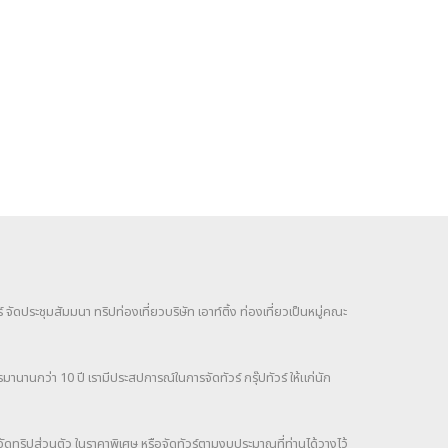
จัดประชุมสัมมนา ทริปท่องเที่ยวบริษัท เอาท์ติ้ง ท่องเที่ยวเป็นหมู่คณะ
รมานานกว่า 10 ปี เรามีประสปการณ์ในการจัดทัวร์ กรุ๊ปทัวร์ ให้แก่นัก
จัดทริปส่วนตัว ในราคาพิเศษ หรือจัดทัวร์ตามงบประมาณที่ท่านได้วางไว้