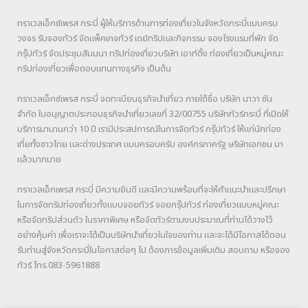
ทราเวลเอ็กซ์เพรส กระบี่ ผู้ให้บริการด้านการท่องเที่ยวในจังหวัดกระบี่แบบครบ
วงจร รับจองทัวร์ จัดแพ็คเกจทัวร์ เดย์ทริปและกิจกรรม จองโรงแรมที่พัก จัด
กรุ๊ปทัวร์ จัดประชุมสัมมนา ทริปท่องเที่ยวบริษัท เอาท์ติ้ง ท่องเที่ยวเป็นหมู่คณะ
ทริปท่องเที่ยวเพื่อตอบแทนทางธุรกิจ เป็นต้น
ทราเวลเอ็กซ์เพรส กระบี่ จดทะเบียนธุรกิจนำเที่ยว ภายใต้ชื่อ บริษัท นาวา ซัน
จำกัด ใบอนุญาตประกอบธุรกิจนำเที่ยวเลขที่ 32/00755 บริษัททัวร์กระบี่ ที่เปิดให้
บริการมานานกว่า 10 ปี เรามีประสปการณ์ในการจัดทัวร์ กรุ๊ปทัวร์ ให้แก่นักท่อง
เที่ยทั้งชาวไทย และต่างประเทศ แบบครอบครับ องค์กรภาครัฐ ษริษัทเอกชน มา
แล้วมากมาย
ทราเวลเอ็กเพรส กระบี่ มีความยินดี และมีความพร้อมที่จะให้คำแนะนำและปรึกษา
ในการจัดทริปท่องเที่ยวทั้งแบบจอยทัวร์ จอยกรุ๊ปทัวร์ ท่องเที่ยวแบบหมู่คณะ
หรือจัดทริปส่วนตัว ในราคาพิเศษ หรือจัดทัวร์ตามงบประมาณที่ท่านได้วางไว้
อย่างคุ้มค่า เพื่อเราจะได้เป็นบริษัทนำเที่ยวในใจของท่าน และจะได้มีโอกาสได้ตอน
รับท่านสู่จังหวัดกระบี่ในโอกาสต่อๆ ไป ต้องการข้อมูลเพิ่มเติม สอบถาม หรือจอง
ทัวร์ โทร.083-5961888