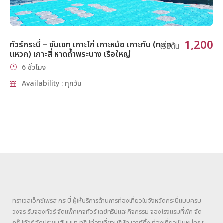
1,200
ทัวร์กระบี่ – ซันเซท เกาะไก่ เกาะหม้อ เกาะทับ (ทะเล
เริ่มต้น
แหวก) เกาะสี่ หาดถ้ำพระนาง เรือใหญ่
6 ชั่วโมง
Availability : ทุกวัน
ทราเวลเอ็กซ์เพรส กระบี่ ผู้ให้บริการด้านการท่องเที่ยวในจังหวัดกระบี่แบบครบ
วงจร รับจองทัวร์ จัดแพ็คเกจทัวร์ เดย์ทริปและกิจกรรม จองโรงแรมที่พัก จัด
กรุ๊ปทัวร์ จัดประชุมสัมมนา ทริปท่องเที่ยวบริษัท เอาท์ติ้ง ท่องเที่ยวเป็นหมู่คณะ