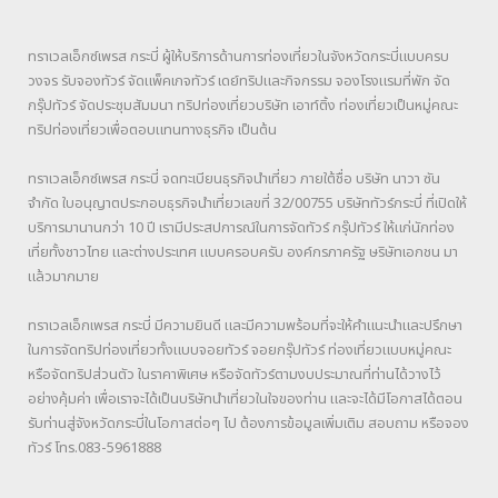
ทราเวลเอ็กซ์เพรส กระบี่ ผู้ให้บริการด้านการท่องเที่ยวในจังหวัดกระบี่แบบครบ
วงจร รับจองทัวร์ จัดแพ็คเกจทัวร์ เดย์ทริปและกิจกรรม จองโรงแรมที่พัก จัด
กรุ๊ปทัวร์ จัดประชุมสัมมนา ทริปท่องเที่ยวบริษัท เอาท์ติ้ง ท่องเที่ยวเป็นหมู่คณะ
ทริปท่องเที่ยวเพื่อตอบแทนทางธุรกิจ เป็นต้น
ทราเวลเอ็กซ์เพรส กระบี่ จดทะเบียนธุรกิจนำเที่ยว ภายใต้ชื่อ บริษัท นาวา ซัน
จำกัด ใบอนุญาตประกอบธุรกิจนำเที่ยวเลขที่ 32/00755 บริษัททัวร์กระบี่ ที่เปิดให้
บริการมานานกว่า 10 ปี เรามีประสปการณ์ในการจัดทัวร์ กรุ๊ปทัวร์ ให้แก่นักท่อง
เที่ยทั้งชาวไทย และต่างประเทศ แบบครอบครับ องค์กรภาครัฐ ษริษัทเอกชน มา
แล้วมากมาย
ทราเวลเอ็กเพรส กระบี่ มีความยินดี และมีความพร้อมที่จะให้คำแนะนำและปรึกษา
ในการจัดทริปท่องเที่ยวทั้งแบบจอยทัวร์ จอยกรุ๊ปทัวร์ ท่องเที่ยวแบบหมู่คณะ
หรือจัดทริปส่วนตัว ในราคาพิเศษ หรือจัดทัวร์ตามงบประมาณที่ท่านได้วางไว้
อย่างคุ้มค่า เพื่อเราจะได้เป็นบริษัทนำเที่ยวในใจของท่าน และจะได้มีโอกาสได้ตอน
รับท่านสู่จังหวัดกระบี่ในโอกาสต่อๆ ไป ต้องการข้อมูลเพิ่มเติม สอบถาม หรือจอง
ทัวร์ โทร.083-5961888