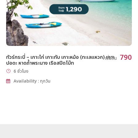
790
ทัวร์กระบี่ – เกาะไก่ เกาะทับ เกาะหม้อ (ทะเลแหวก) เกาะ
เริ่มต้น
ปอดะ หาดถ้ำพระนาง เรือสปีดโบ๊ท
6 ชั่วโมง
Availability : ทุกวัน