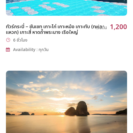
1,200
ทัวร์กระบี่ – ซันเซท เกาะไก่ เกาะหม้อ เกาะทับ (ทะเล
เริ่มต้น
แหวก) เกาะสี่ หาดถ้ำพระนาง เรือใหญ่
6 ชั่วโมง
Availability : ทุกวัน