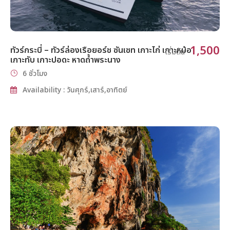
1,500
ทัวร์กระบี่ – ทัวร์ล่องเรือยอร์ช ซันเซท เกาะไก่ เกาะหม้อ
เริ่มต้น
เกาะทับ เกาะปอดะ หาดถ้ำพระนาง
6 ชั่วโมง
Availability : วันศุกร์,เสาร์,อาทิตย์