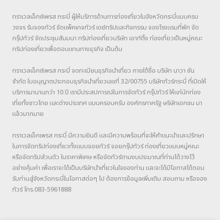
ทราเวลเอ็กซ์เพรส กระบี่ ผู้ให้บริการด้านการท่องเที่ยวในจังหวัดกระบี่แบบครบ
วงจร รับจองทัวร์ จัดแพ็คเกจทัวร์ เดย์ทริปและกิจกรรม จองโรงแรมที่พัก จัด
กรุ๊ปทัวร์ จัดประชุมสัมมนา ทริปท่องเที่ยวบริษัท เอาท์ติ้ง ท่องเที่ยวเป็นหมู่คณะ
ทริปท่องเที่ยวเพื่อตอบแทนทางธุรกิจ เป็นต้น
ทราเวลเอ็กซ์เพรส กระบี่ จดทะเบียนธุรกิจนำเที่ยว ภายใต้ชื่อ บริษัท นาวา ซัน
จำกัด ใบอนุญาตประกอบธุรกิจนำเที่ยวเลขที่ 32/00755 บริษัททัวร์กระบี่ ที่เปิดให้
บริการมานานกว่า 10 ปี เรามีประสปการณ์ในการจัดทัวร์ กรุ๊ปทัวร์ ให้แก่นักท่อง
เที่ยทั้งชาวไทย และต่างประเทศ แบบครอบครับ องค์กรภาครัฐ ษริษัทเอกชน มา
แล้วมากมาย
ทราเวลเอ็กเพรส กระบี่ มีความยินดี และมีความพร้อมที่จะให้คำแนะนำและปรึกษา
ในการจัดทริปท่องเที่ยวทั้งแบบจอยทัวร์ จอยกรุ๊ปทัวร์ ท่องเที่ยวแบบหมู่คณะ
หรือจัดทริปส่วนตัว ในราคาพิเศษ หรือจัดทัวร์ตามงบประมาณที่ท่านได้วางไว้
อย่างคุ้มค่า เพื่อเราจะได้เป็นบริษัทนำเที่ยวในใจของท่าน และจะได้มีโอกาสได้ตอน
รับท่านสู่จังหวัดกระบี่ในโอกาสต่อๆ ไป ต้องการข้อมูลเพิ่มเติม สอบถาม หรือจอง
ทัวร์ โทร.083-5961888