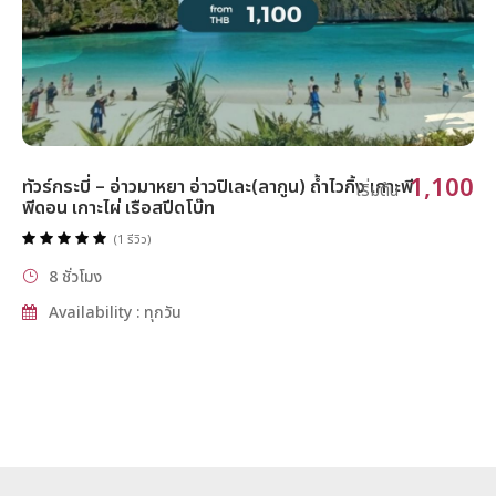
1,100
ทัวร์กระบี่ – อ่าวมาหยา อ่าวปิเละ(ลากูน) ถ้ำไวกิ้ง เกาะพี
เริ่มต้น
พีดอน เกาะไผ่ เรือสปีดโบ๊ท
(1 รีวิว)
8 ชั่วโมง
Availability : ทุกวัน