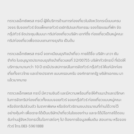
ทราเวลเอ็กซ์เพรส กระบี่ ผู้ให้บริการด้านการท่องเที่ยวในจังหวัดกระบี่แบบครบ
วงจร รับจองทัวร์ จัดแพ็คเกจทัวร์ เดย์ทริปและกิจกรรม จองโรงแรมที่พัก จัด
กรุ๊ปทัวร์ จัดประชุมสัมมนา ทริปท่องเที่ยวบริษัท เอาท์ติ้ง ท่องเที่ยวเป็นหมู่คณะ
ทริปท่องเที่ยวเพื่อตอบแทนทางธุรกิจ เป็นต้น
ทราเวลเอ็กซ์เพรส กระบี่ จดทะเบียนธุรกิจนำเที่ยว ภายใต้ชื่อ บริษัท นาวา ซัน
จำกัด ใบอนุญาตประกอบธุรกิจนำเที่ยวเลขที่ 32/00755 บริษัททัวร์กระบี่ ที่เปิดให้
บริการมานานกว่า 10 ปี เรามีประสปการณ์ในการจัดทัวร์ กรุ๊ปทัวร์ ให้แก่นักท่อง
เที่ยทั้งชาวไทย และต่างประเทศ แบบครอบครับ องค์กรภาครัฐ ษริษัทเอกชน มา
แล้วมากมาย
ทราเวลเอ็กเพรส กระบี่ มีความยินดี และมีความพร้อมที่จะให้คำแนะนำและปรึกษา
ในการจัดทริปท่องเที่ยวทั้งแบบจอยทัวร์ จอยกรุ๊ปทัวร์ ท่องเที่ยวแบบหมู่คณะ
หรือจัดทริปส่วนตัว ในราคาพิเศษ หรือจัดทัวร์ตามงบประมาณที่ท่านได้วางไว้
อย่างคุ้มค่า เพื่อเราจะได้เป็นบริษัทนำเที่ยวในใจของท่าน และจะได้มีโอกาสได้ตอน
รับท่านสู่จังหวัดกระบี่ในโอกาสต่อๆ ไป ต้องการข้อมูลเพิ่มเติม สอบถาม หรือจอง
ทัวร์ โทร.083-5961888