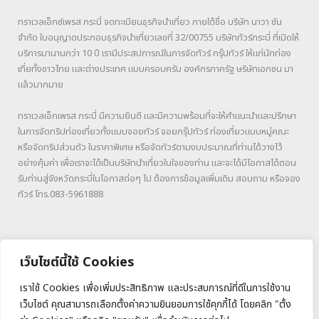
ทราเวลเอ็กซ์เพรส กระบี่ จดทะเบียนธุรกิจนำเที่ยว ภายใต้ชื่อ บริษัท นาวา ซัน
จำกัด ใบอนุญาตประกอบธุรกิจนำเที่ยวเลขที่ 32/00755 บริษัททัวร์กระบี่ ที่เปิดให้
บริการมานานกว่า 10 ปี เรามีประสปการณ์ในการจัดทัวร์ กรุ๊ปทัวร์ ให้แก่นักท่อง
เที่ยทั้งชาวไทย และต่างประเทศ แบบครอบครับ องค์กรภาครัฐ ษริษัทเอกชน มา
แล้วมากมาย
ทราเวลเอ็กเพรส กระบี่ มีความยินดี และมีความพร้อมที่จะให้คำแนะนำและปรึกษา
ในการจัดทริปท่องเที่ยวทั้งแบบจอยทัวร์ จอยกรุ๊ปทัวร์ ท่องเที่ยวแบบหมู่คณะ
หรือจัดทริปส่วนตัว ในราคาพิเศษ หรือจัดทัวร์ตามงบประมาณที่ท่านได้วางไว้
อย่างคุ้มค่า เพื่อเราจะได้เป็นบริษัทนำเที่ยวในใจของท่าน และจะได้มีโอกาสได้ตอน
รับท่านสู่จังหวัดกระบี่ในโอกาสต่อๆ ไป ต้องการข้อมูลเพิ่มเติม สอบถาม หรือจอง
ทัวร์ โทร.083-5961888
เว็บไซต์นี้ใช้ Cookies
เราใช้ Cookies เพื่อเพิ่มประสิทธิภาพ และประสบการณ์ที่ดีในการใช้งาน
เว็บไซต์ คุณสามารถเลือกตั้งค่าความยินยอมการใช้คุกกี้ได้ โดยคลิก "ตั้ง