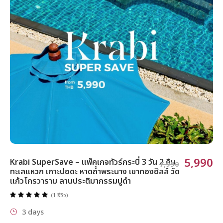
5,990
Krabi SuperSave – แพ็คเกจทัวร์กระบี่ 3 วัน 2 คืน
7,990
ทะเลแหวก เกาะปอดะ หาดถ้ำพระนาง เขาทองฮิลล์ วัด
แก้วโกรวาราม ลานประติมากรรมปูดำ
(1 รีวิว)
3 days