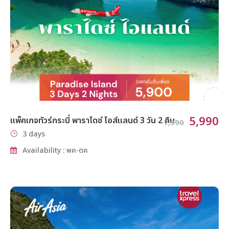
5,990
แพ็คเกจทัวร์กระบี่ พาราไดซ์ ไอส์แลนด์ 3 วัน 2 คืน
7,990
3 days
Availability : พค-ตค