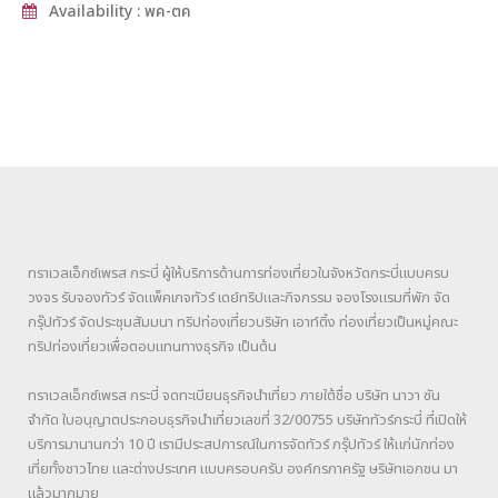
Availability : พค-ตค
ทราเวลเอ็กซ์เพรส กระบี่ ผู้ให้บริการด้านการท่องเที่ยวในจังหวัดกระบี่แบบครบ
วงจร รับจองทัวร์ จัดแพ็คเกจทัวร์ เดย์ทริปและกิจกรรม จองโรงแรมที่พัก จัด
กรุ๊ปทัวร์ จัดประชุมสัมมนา ทริปท่องเที่ยวบริษัท เอาท์ติ้ง ท่องเที่ยวเป็นหมู่คณะ
ทริปท่องเที่ยวเพื่อตอบแทนทางธุรกิจ เป็นต้น
ทราเวลเอ็กซ์เพรส กระบี่ จดทะเบียนธุรกิจนำเที่ยว ภายใต้ชื่อ บริษัท นาวา ซัน
จำกัด ใบอนุญาตประกอบธุรกิจนำเที่ยวเลขที่ 32/00755 บริษัททัวร์กระบี่ ที่เปิดให้
บริการมานานกว่า 10 ปี เรามีประสปการณ์ในการจัดทัวร์ กรุ๊ปทัวร์ ให้แก่นักท่อง
เที่ยทั้งชาวไทย และต่างประเทศ แบบครอบครับ องค์กรภาครัฐ ษริษัทเอกชน มา
แล้วมากมาย