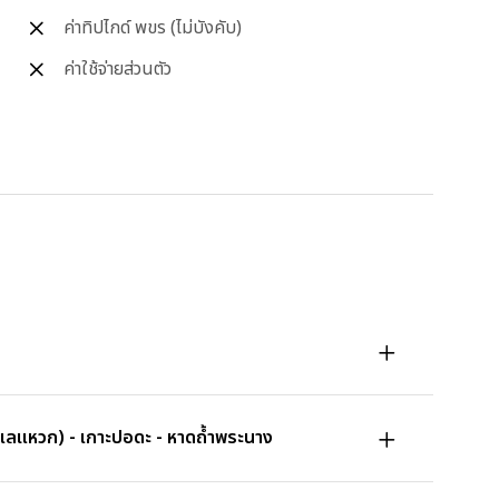
ค่าทิปไกด์ พขร (ไม่บังคับ)
ค่าใช้จ่ายส่วนตัว
ทะเลแหวก) - เกาะปอดะ - หาดถ้ำพระนาง