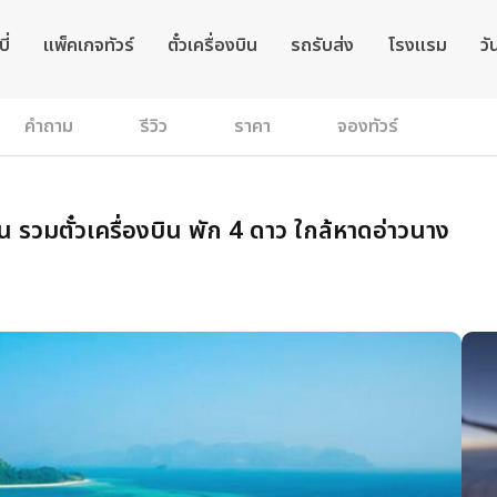
ี่
แพ็คเกจทัวร์
ตั๋วเครื่องบิน
รถรับส่ง
โรงแรม
วั
คำถาม
รีวิว
ราคา
จองทัวร์
น รวมตั๋วเครื่องบิน พัก 4 ดาว ใกล้หาดอ่าวนาง