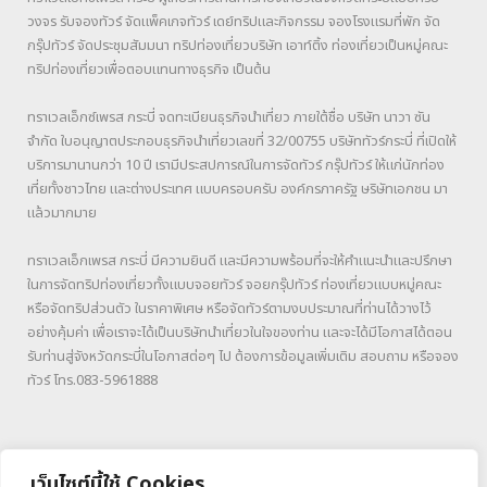
วงจร รับจองทัวร์ จัดแพ็คเกจทัวร์ เดย์ทริปและกิจกรรม จองโรงแรมที่พัก จัด
กรุ๊ปทัวร์ จัดประชุมสัมมนา ทริปท่องเที่ยวบริษัท เอาท์ติ้ง ท่องเที่ยวเป็นหมู่คณะ
ทริปท่องเที่ยวเพื่อตอบแทนทางธุรกิจ เป็นต้น
ทราเวลเอ็กซ์เพรส กระบี่ จดทะเบียนธุรกิจนำเที่ยว ภายใต้ชื่อ บริษัท นาวา ซัน
จำกัด ใบอนุญาตประกอบธุรกิจนำเที่ยวเลขที่ 32/00755 บริษัททัวร์กระบี่ ที่เปิดให้
บริการมานานกว่า 10 ปี เรามีประสปการณ์ในการจัดทัวร์ กรุ๊ปทัวร์ ให้แก่นักท่อง
เที่ยทั้งชาวไทย และต่างประเทศ แบบครอบครับ องค์กรภาครัฐ ษริษัทเอกชน มา
แล้วมากมาย
ทราเวลเอ็กเพรส กระบี่ มีความยินดี และมีความพร้อมที่จะให้คำแนะนำและปรึกษา
ในการจัดทริปท่องเที่ยวทั้งแบบจอยทัวร์ จอยกรุ๊ปทัวร์ ท่องเที่ยวแบบหมู่คณะ
หรือจัดทริปส่วนตัว ในราคาพิเศษ หรือจัดทัวร์ตามงบประมาณที่ท่านได้วางไว้
อย่างคุ้มค่า เพื่อเราจะได้เป็นบริษัทนำเที่ยวในใจของท่าน และจะได้มีโอกาสได้ตอน
รับท่านสู่จังหวัดกระบี่ในโอกาสต่อๆ ไป ต้องการข้อมูลเพิ่มเติม สอบถาม หรือจอง
ทัวร์ โทร.083-5961888
เว็บไซต์นี้ใช้ Cookies