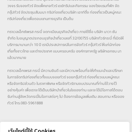
วงจร รับจองทัวร์ จัดแพ็คเกจทัวร์ เดย์ทริปและกิจกรรม จองโรงแรมที่พัก จัด
กรุ๊ปทัวร์ จัดประชุมสัมมนา ทริปท่องเที่ยวบริษัท เอาท์ติ้ง ท่องเที่ยวเป็นหมู่คณะ
ทริปท่องเที่ยวเพื่อตอบแทนทางธุรกิจ เป็นต้น
ทราเวลเอ็กซ์เพรส กระบี่ จดทะเบียนธุรกิจนำเที่ยว ภายใต้ชื่อ บริษัท นาวา ซัน
จำกัด ใบอนุญาตประกอบธุรกิจนำเที่ยวเลขที่ 32/00755 บริษัททัวร์กระบี่ ที่เปิดให้
บริการมานานกว่า 10 ปี เรามีประสปการณ์ในการจัดทัวร์ กรุ๊ปทัวร์ ให้แก่นักท่อง
เที่ยทั้งชาวไทย และต่างประเทศ แบบครอบครับ องค์กรภาครัฐ ษริษัทเอกชน มา
แล้วมากมาย
ทราเวลเอ็กเพรส กระบี่ มีความยินดี และมีความพร้อมที่จะให้คำแนะนำและปรึกษา
ในการจัดทริปท่องเที่ยวทั้งแบบจอยทัวร์ จอยกรุ๊ปทัวร์ ท่องเที่ยวแบบหมู่คณะ
หรือจัดทริปส่วนตัว ในราคาพิเศษ หรือจัดทัวร์ตามงบประมาณที่ท่านได้วางไว้
อย่างคุ้มค่า เพื่อเราจะได้เป็นบริษัทนำเที่ยวในใจของท่าน และจะได้มีโอกาสได้ตอน
รับท่านสู่จังหวัดกระบี่ในโอกาสต่อๆ ไป ต้องการข้อมูลเพิ่มเติม สอบถาม หรือจอง
ทัวร์ โทร.083-5961888
เว็บไซต์นี้ใช้ Cookies