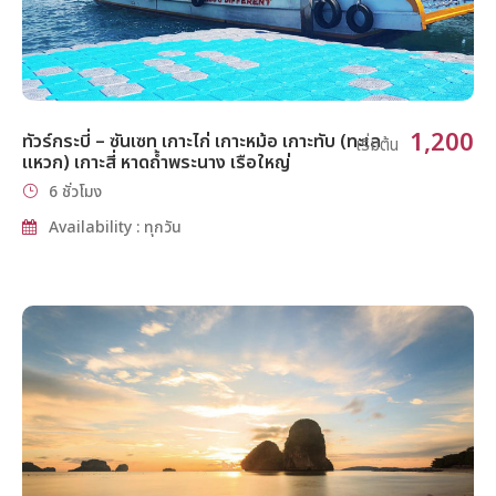
1,200
ทัวร์กระบี่ – ซันเซท เกาะไก่ เกาะหม้อ เกาะทับ (ทะเล
เริ่มต้น
แหวก) เกาะสี่ หาดถ้ำพระนาง เรือใหญ่
6 ชั่วโมง
Availability : ทุกวัน