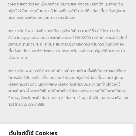
วงจร รับจองทัวร์ จัดแพ็คเกจทัวร์ เดย์ทริปและกิจกรรม จองโรงแรมที่พัก จัด
กรุ๊ปทัวร์ จัดประชุมสัมมนา ทริปท่องเที่ยวบริษัท เอาท์ติ้ง ท่องเที่ยวเป็นหมู่คณะ
ทริปท่องเที่ยวเพื่อตอบแทนทางธุรกิจ เป็นต้น
ทราเวลเอ็กซ์เพรส กระบี่ จดทะเบียนธุรกิจนำเที่ยว ภายใต้ชื่อ บริษัท นาวา ซัน
จำกัด ใบอนุญาตประกอบธุรกิจนำเที่ยวเลขที่ 32/00755 บริษัททัวร์กระบี่ ที่เปิดให้
บริการมานานกว่า 10 ปี เรามีประสปการณ์ในการจัดทัวร์ กรุ๊ปทัวร์ ให้แก่นักท่อง
เที่ยทั้งชาวไทย และต่างประเทศ แบบครอบครับ องค์กรภาครัฐ ษริษัทเอกชน มา
แล้วมากมาย
ทราเวลเอ็กเพรส กระบี่ มีความยินดี และมีความพร้อมที่จะให้คำแนะนำและปรึกษา
ในการจัดทริปท่องเที่ยวทั้งแบบจอยทัวร์ จอยกรุ๊ปทัวร์ ท่องเที่ยวแบบหมู่คณะ
หรือจัดทริปส่วนตัว ในราคาพิเศษ หรือจัดทัวร์ตามงบประมาณที่ท่านได้วางไว้
อย่างคุ้มค่า เพื่อเราจะได้เป็นบริษัทนำเที่ยวในใจของท่าน และจะได้มีโอกาสได้ตอน
รับท่านสู่จังหวัดกระบี่ในโอกาสต่อๆ ไป ต้องการข้อมูลเพิ่มเติม สอบถาม หรือจอง
ทัวร์ โทร.083-5961888
เว็บไซต์นี้ใช้ Cookies