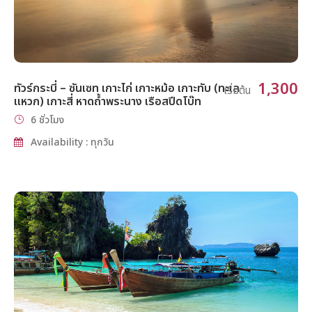
1,300
ทัวร์กระบี่ – ซันเซท เกาะไก่ เกาะหม้อ เกาะทับ (ทะเล
เริ่มต้น
แหวก) เกาะสี่ หาดถ้ำพระนาง เรือสปีดโบ๊ท
6 ชั่วโมง
Availability : ทุกวัน