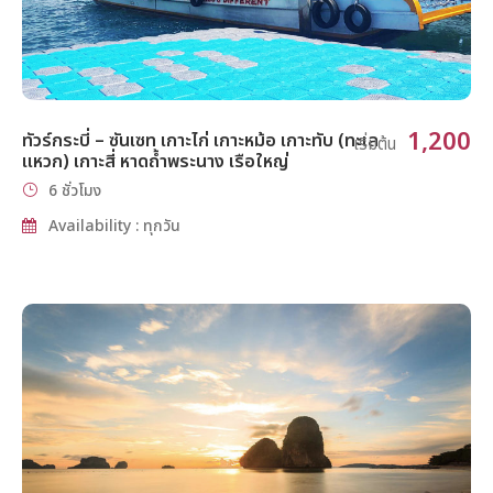
1,200
ทัวร์กระบี่ – ซันเซท เกาะไก่ เกาะหม้อ เกาะทับ (ทะเล
เริ่มต้น
แหวก) เกาะสี่ หาดถ้ำพระนาง เรือใหญ่
6 ชั่วโมง
Availability : ทุกวัน