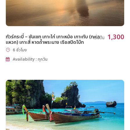
1,300
ทัวร์กระบี่ – ซันเซท เกาะไก่ เกาะหม้อ เกาะทับ (ทะเล
เริ่มต้น
แหวก) เกาะสี่ หาดถ้ำพระนาง เรือสปีดโบ๊ท
6 ชั่วโมง
Availability : ทุกวัน