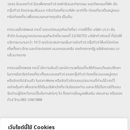
วงจร รับจองทัวร์ จัดแพ็คเกจทัวร์ เดย์ทริปและกิจกรรม จองโรงแรมที่พัก จัด
กรุ๊ปทัวร์ จัดประชุมสัมมนา ทริปท่องเที่ยวบริษัท เอาท์ติ้ง ท่องเที่ยวเป็นหมู่คณะ
ทริปท่องเที่ยวเพื่อตอบแทนทางธุรกิจ เป็นต้น
ทราเวลเอ็กซ์เพรส กระบี่ จดทะเบียนธุรกิจนำเที่ยว ภายใต้ชื่อ บริษัท นาวา ซัน
จำกัด ใบอนุญาตประกอบธุรกิจนำเที่ยวเลขที่ 32/00755 บริษัททัวร์กระบี่ ที่เปิดให้
บริการมานานกว่า 10 ปี เรามีประสปการณ์ในการจัดทัวร์ กรุ๊ปทัวร์ ให้แก่นักท่อง
เที่ยทั้งชาวไทย และต่างประเทศ แบบครอบครับ องค์กรภาครัฐ ษริษัทเอกชน มา
แล้วมากมาย
ทราเวลเอ็กเพรส กระบี่ มีความยินดี และมีความพร้อมที่จะให้คำแนะนำและปรึกษา
ในการจัดทริปท่องเที่ยวทั้งแบบจอยทัวร์ จอยกรุ๊ปทัวร์ ท่องเที่ยวแบบหมู่คณะ
หรือจัดทริปส่วนตัว ในราคาพิเศษ หรือจัดทัวร์ตามงบประมาณที่ท่านได้วางไว้
อย่างคุ้มค่า เพื่อเราจะได้เป็นบริษัทนำเที่ยวในใจของท่าน และจะได้มีโอกาสได้ตอน
รับท่านสู่จังหวัดกระบี่ในโอกาสต่อๆ ไป ต้องการข้อมูลเพิ่มเติม สอบถาม หรือจอง
ทัวร์ โทร.083-5961888
เว็บไซต์นี้ใช้ Cookies